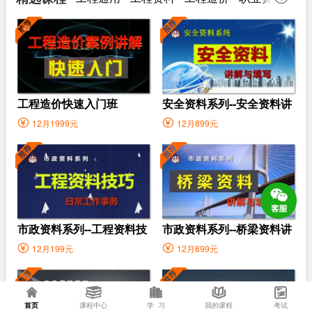
工程造价快速入门班
安全资料系列--安全资料讲
解 与填写
12月1999元
12月899元
市政资料系列--工程资料技
市政资料系列--桥梁资料讲
巧--日常工作事务
解与填写
12月199元
12月899元
首页
课程中心
学 习
我的课程
考试