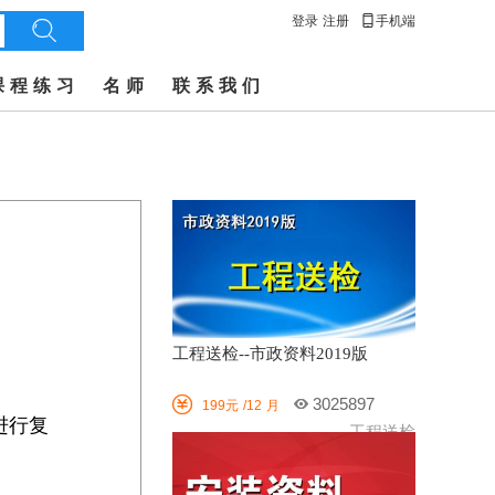

登录
注册
手机端

课程练习
名师
联系我们
工程送检--市政资料2019版

3025897
199元
/12
月
进行复
工程送检