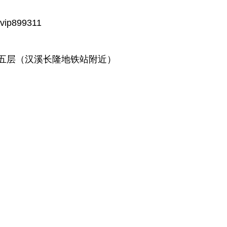
p899311
五层（汉溪长隆地铁站附近）