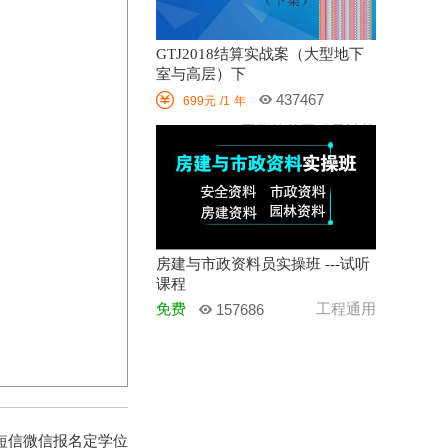
GTJ2018结算实战案（大型地下
室与高层）下

437467
699元
/1
年
图形软件工程量计算
房建与市政资料员实操班 ---试听
课程
免费
工程通用
157686
短信微信报名定学位