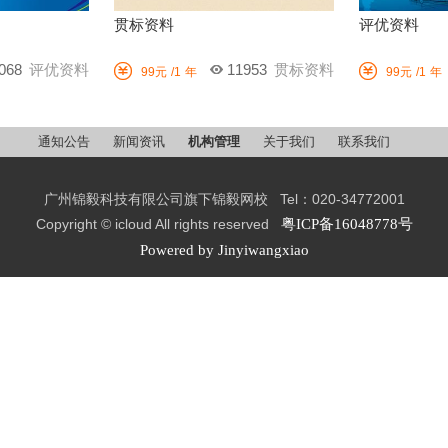
贯标资料
评优资料


068
评优资料
11953
贯标资料
99元
/1
年
99元
/1
年
通知公告
新闻资讯
机构管理
关于我们
联系我们
广州锦毅科技有限公司旗下锦毅网校 Tel：020-34772001
Copyright © icloud All rights reserved
粤ICP备16048778号
Powered by Jinyiwangxiao