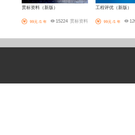
贯标资料（新版）
工程评优（新版）


15224
贯标资料
12
99元
/1
年
99元
/1
年