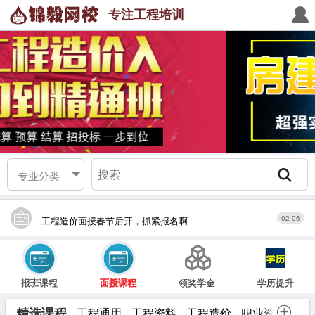
专注工程培训
专业分类
02-06
工程造价面授春节后开，抓紧报名啊
报班课程
面授课程
领奖学金
学历提升
精选课程
工程通用
工程资料
工程造价
职业资格
工