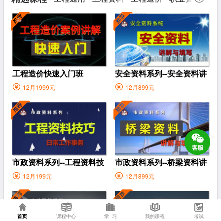
工程造价快速入门班
安全资料系列--安全资料讲
解 与填写
12月1999元
12月899元
市政资料系列--工程资料技
市政资料系列--桥梁资料讲
巧--日常工作事务
解与填写
12月199元
12月899元
首页
课程中心
学 习
我的课程
考试